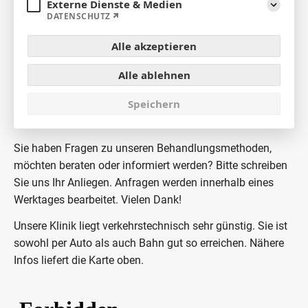
Externe Dienste & Medien
Aufklap
DATENSCHUTZ
Termin vereinbaren
Alle akzeptieren
Hier können Sie einen Termin zur Behandlung in der
Alle ablehnen
Allgemeinchirurgischen Ambulanz oder der
Speichern
Adipositaschirurgie vereinbaren. Terminanfragen werden
innerhalb eines Werktages bearbeitet.
Sie haben Fragen zu unseren Behandlungsmethoden,
möchten beraten oder informiert werden? Bitte schreiben
Sie uns Ihr Anliegen. Anfragen werden innerhalb eines
Werktages bearbeitet. Vielen Dank!
Unsere Klinik liegt verkehrstechnisch sehr günstig. Sie ist
sowohl per Auto als auch Bahn gut so erreichen. Nähere
Infos liefert die Karte oben.