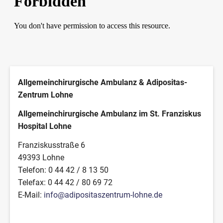
Allgemeinchirurgische Ambulanz & Adipositas-
Zentrum Lohne
Allgemeinchirurgische Ambulanz im St. Franziskus
Hospital Lohne
Franziskusstraße 6
49393 Lohne
Telefon: 0 44 42 / 8 13 50
Telefax: 0 44 42 / 80 69 72
E-Mail:
i
n
f
o
@
a
d
i
p
o
s
i
t
a
s
z
e
n
t
r
u
m
-
l
o
h
n
e
.
d
e